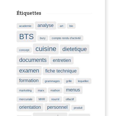
Étiquettes
analyse
academie
art
bio
BTS
bury
compte rendu d'activité
cuisine
dietetique
concept
documents
entretien
examen
fiche technique
formation
grammages
grille
lequellec
menus
marketing
marx
mathon
mercuriale
MHR
nourrir
olfactif
orientation
personnel
produit