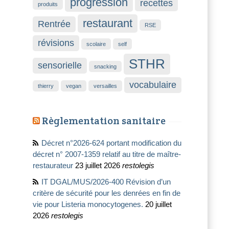
progression
recettes
produits
restaurant
Rentrée
RSE
révisions
scolaire
self
STHR
sensorielle
snacking
vocabulaire
thierry
vegan
versailles
Règlementation sanitaire
Décret n°2026-624 portant modification du
décret n° 2007-1359 relatif au titre de maître-
restaurateur
23 juillet 2026
restolegis
IT DGAL/MUS/2026-400 Révision d’un
critère de sécurité pour les denrées en fin de
vie pour Listeria monocytogenes.
20 juillet
2026
restolegis