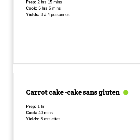
Prep:
2 hrs 15 mins
Cook:
5 hrs 5 mins
Yields:
3 à 4 personnes
Carrot cake -cake sans gluten
Prep:
1 hr
Cook:
40 mins
Yields:
8 assiettes