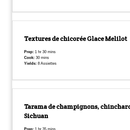
Textures de chicorée Glace Melilot
Prep:
1 hr 30 mins
Cook:
30 mins
Yields:
8 Assiettes
Tarama de champignons, chinchard
Sichuan
Prep:
1 hr 35 mins