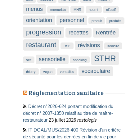
menus
mercuriale
MHR
nourrir
olfactif
orientation
personnel
produit
produits
progression
recettes
Rentrée
restaurant
révisions
RSE
scolaire
STHR
sensorielle
self
snacking
vocabulaire
thierry
vegan
versailles
Règlementation sanitaire
Décret n°2026-624 portant modification du
décret n° 2007-1359 relatif au titre de maître-
restaurateur
23 juillet 2026
restolegis
IT DGAL/MUS/2026-400 Révision d’un critère
de sécurité pour les denrées en fin de vie pour