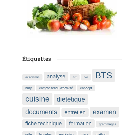
Étiquettes
BTS
analyse
academie
art
bio
bury
compte rendu d'activité
concept
cuisine
dietetique
documents
examen
entretien
fiche technique
formation
grammages
grille
lequellec
marketing
marx
mathon