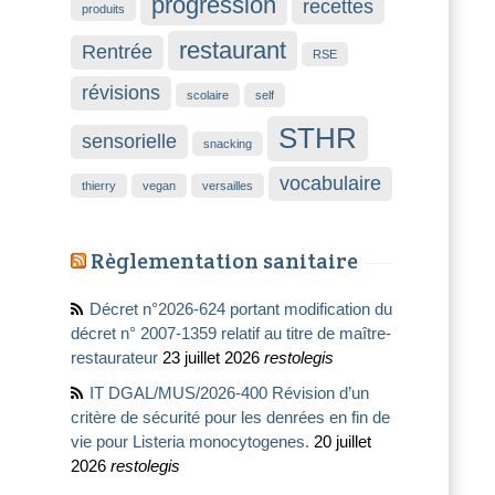
progression
recettes
produits
restaurant
Rentrée
RSE
révisions
scolaire
self
STHR
sensorielle
snacking
vocabulaire
thierry
vegan
versailles
Règlementation sanitaire
Décret n°2026-624 portant modification du
décret n° 2007-1359 relatif au titre de maître-
restaurateur
23 juillet 2026
restolegis
IT DGAL/MUS/2026-400 Révision d’un
critère de sécurité pour les denrées en fin de
vie pour Listeria monocytogenes.
20 juillet
2026
restolegis