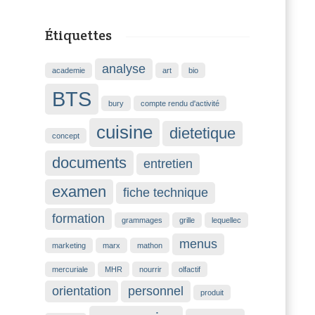
Étiquettes
analyse
academie
art
bio
BTS
bury
compte rendu d'activité
cuisine
dietetique
concept
documents
entretien
examen
fiche technique
formation
grammages
grille
lequellec
menus
marketing
marx
mathon
mercuriale
MHR
nourrir
olfactif
orientation
personnel
produit