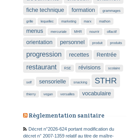
fiche technique
formation
grammages
grille
lequellec
marketing
marx
mathon
menus
mercuriale
MHR
nourrir
olfactif
orientation
personnel
produit
produits
progression
recettes
Rentrée
restaurant
révisions
RSE
scolaire
STHR
sensorielle
self
snacking
vocabulaire
thierry
vegan
versailles
Règlementation sanitaire
Décret n°2026-624 portant modification du
décret n° 2007-1359 relatif au titre de maître-