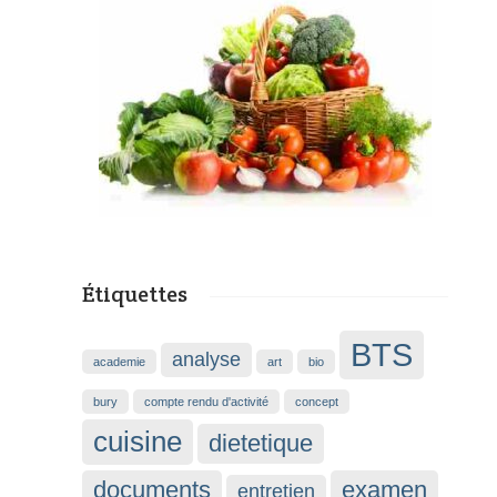
Étiquettes
BTS
analyse
academie
art
bio
bury
compte rendu d'activité
concept
cuisine
dietetique
documents
examen
entretien