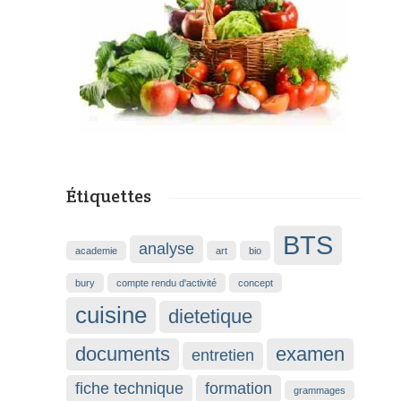
Étiquettes
BTS
analyse
academie
art
bio
bury
compte rendu d'activité
concept
cuisine
dietetique
documents
examen
entretien
fiche technique
formation
grammages