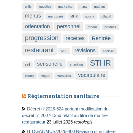
grille
lequellec
marketing
marx
mathon
menus
mercuriale
MHR
nourrir
olfactif
orientation
personnel
produit
produits
progression
recettes
Rentrée
restaurant
révisions
RSE
scolaire
STHR
sensorielle
self
snacking
vocabulaire
thierry
vegan
versailles
Règlementation sanitaire
Décret n°2026-624 portant modification du
décret n° 2007-1359 relatif au titre de maître-
restaurateur
23 juillet 2026
restolegis
IT DGAL/MUS/2026-400 Révision d’un critère