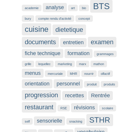
BTS
analyse
academie
art
bio
bury
compte rendu d'activité
concept
cuisine
dietetique
documents
examen
entretien
fiche technique
formation
grammages
grille
lequellec
marketing
marx
mathon
menus
mercuriale
MHR
nourrir
olfactif
orientation
personnel
produit
produits
progression
recettes
Rentrée
restaurant
révisions
RSE
scolaire
STHR
sensorielle
self
snacking