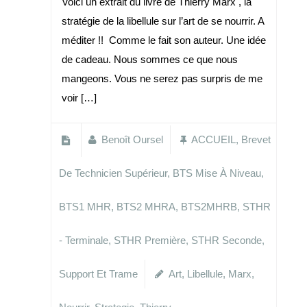
Voici un extrait du livre de Thierry Marx , la
stratégie de la libellule sur l’art de se nourrir. A
méditer !! Comme le fait son auteur. Une idée
de cadeau. Nous sommes ce que nous
mangeons. Vous ne serez pas surpris de me
voir […]
Benoît Oursel
ACCUEIL
,
Brevet
De Technicien Supérieur
,
BTS Mise À Niveau
,
BTS1 MHR
,
BTS2 MHRA
,
BTS2MHRB
,
STHR
- Terminale
,
STHR Première
,
STHR Seconde
,
Support Et Trame
Art
,
Libellule
,
Marx
,