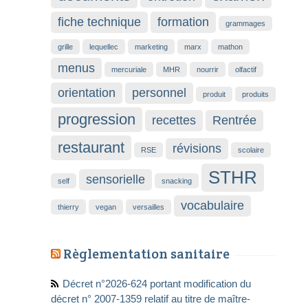
fiche technique
formation
grammages
grille
lequellec
marketing
marx
mathon
menus
mercuriale
MHR
nourrir
olfactif
orientation
personnel
produit
produits
progression
recettes
Rentrée
restaurant
révisions
RSE
scolaire
STHR
sensorielle
self
snacking
vocabulaire
thierry
vegan
versailles
Règlementation sanitaire
Décret n°2026-624 portant modification du
décret n° 2007-1359 relatif au titre de maître-