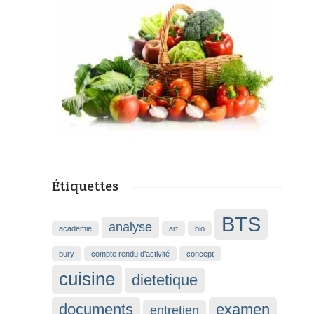
Étiquettes
BTS
analyse
academie
art
bio
bury
compte rendu d'activité
concept
cuisine
dietetique
documents
examen
entretien