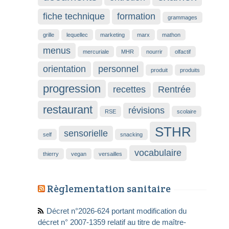
fiche technique
formation
grammages
grille
lequellec
marketing
marx
mathon
menus
mercuriale
MHR
nourrir
olfactif
orientation
personnel
produit
produits
progression
recettes
Rentrée
restaurant
révisions
RSE
scolaire
STHR
sensorielle
self
snacking
vocabulaire
thierry
vegan
versailles
Règlementation sanitaire
Décret n°2026-624 portant modification du
décret n° 2007-1359 relatif au titre de maître-