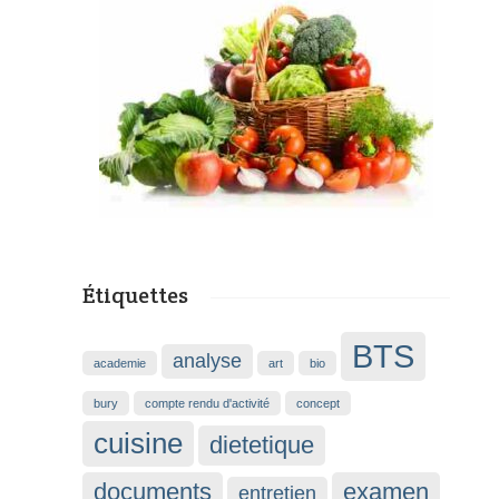
Étiquettes
BTS
analyse
academie
art
bio
bury
compte rendu d'activité
concept
cuisine
dietetique
documents
examen
entretien