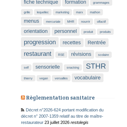
fiche technique
formation
grammages
grille
lequellec
marketing
marx
mathon
menus
mercuriale
MHR
nourrir
olfactif
orientation
personnel
produit
produits
progression
recettes
Rentrée
restaurant
révisions
RSE
scolaire
STHR
sensorielle
self
snacking
vocabulaire
thierry
vegan
versailles
Règlementation sanitaire
Décret n°2026-624 portant modification du
décret n° 2007-1359 relatif au titre de maître-
restaurateur
23 juillet 2026
restolegis