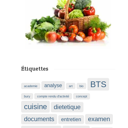
Étiquettes
BTS
analyse
academie
art
bio
bury
compte rendu d'activité
concept
cuisine
dietetique
documents
examen
entretien