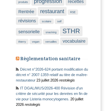
progression
recettes
produits
restaurant
Rentrée
RSE
révisions
scolaire
self
STHR
sensorielle
snacking
vocabulaire
thierry
vegan
versailles
Règlementation sanitaire
Décret n°2026-624 portant modification du
décret n° 2007-1359 relatif au titre de maître-
restaurateur
23 juillet 2026
restolegis
IT DGAL/MUS/2026-400 Révision d’un
critère de sécurité pour les denrées en fin de
vie pour Listeria monocytogenes.
20 juillet
2026
restolegis