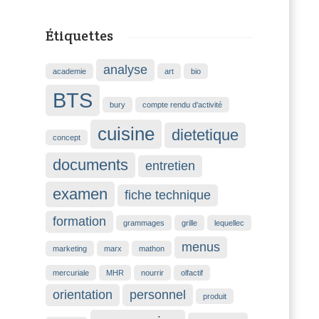
Étiquettes
analyse
academie
art
bio
BTS
bury
compte rendu d'activité
cuisine
dietetique
concept
documents
entretien
examen
fiche technique
formation
grammages
grille
lequellec
menus
marketing
marx
mathon
mercuriale
MHR
nourrir
olfactif
orientation
personnel
produit