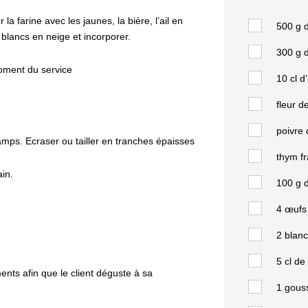
la farine avec les jaunes, la bière, l’ail en
500 g d
blancs en neige et incorporer.
300 g d
oment du service
10 cl d’
fleur d
poivre 
ps. Ecraser ou tailler en tranches épaisses
thym fr
ain.
100 g d
4 œufs
2 blanc
5 cl de
nts afin que le client déguste à sa
1 gouss