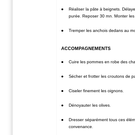
2
Réaliser la pâte à beignets. Délayer 
purée. Reposer 30 mn. Monter les 
3
Tremper les anchois dedans au m
ACCOMPAGNEMENTS
1
Cuire les pommes en robe des cham
2
Sécher et frotter les croutons de p
3
Ciseler finement les oignons.
4
Dénoyauter les olives.
5
Dresser séparément tous ces éléme
convenance.