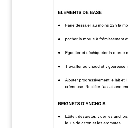
ELEMENTS DE BASE
1
Faire dessaler au moins 12h la m
2
pocher la morue à frémissement a
3
Egoutter et déchiqueter la morue e
4
Travailler au chaud et vigoureusem
5
Ajouter progressivement le lait et l’
crémeuse. Rectifier l’assaisonnemen
BEIGNETS D’ANCHOIS
1
Etêter, désarêter, vider les anchois
le jus de citron et les aromates