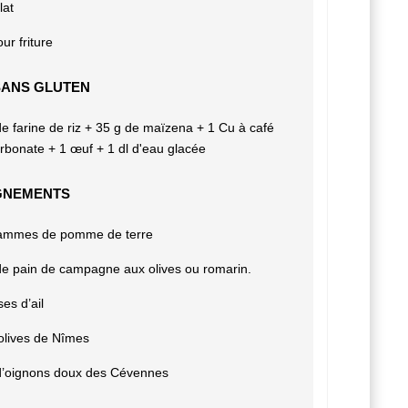
lat
ur friture
SANS GLUTEN
e farine de riz + 35 g de maïzena + 1 Cu à café
rbonate + 1 œuf + 1 dl d'eau glacée
GNEMENTS
ammes de pomme de terre
de pain de campagne aux olives ou romarin.
es d’ail
olives de Nîmes
d’oignons doux des Cévennes