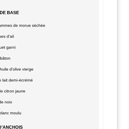
DE BASE
ammes de morue séchée
es d'ail
uet garni
 bâton
huile d'olive vierge
e lait demi-écrémé
e citron jaune
e noix
 blanc moulu
D’ANCHOIS