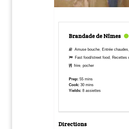
Brandade de Nîmes
Amuse bouche
,
Entrée chaudes
Fast food/street food
,
Recettes d
frire
,
pocher
Prep:
55 mins
Cook:
30 mins
Yields:
8 assiettes
Directions