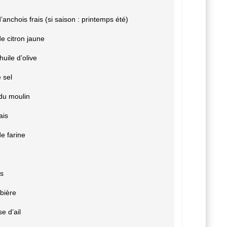
’anchois frais (si saison : printemps été)
e citron jaune
huile d’olive
e sel
du moulin
ais
e farine
s
 bière
e d’ail