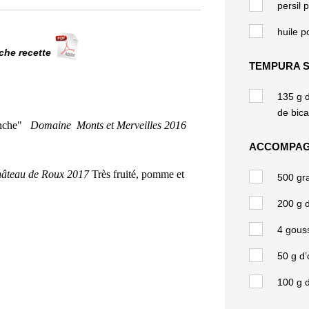
persil p
huile po
iche recette
TEMPURA 
135 g d
de bica
nche"
Domaine
Monts et Merveilles 2016
ACCOMPA
âteau de Roux 2017
Très fruité, pomme et
500 gr
200 g 
4 gouss
50 g d’
100 g 