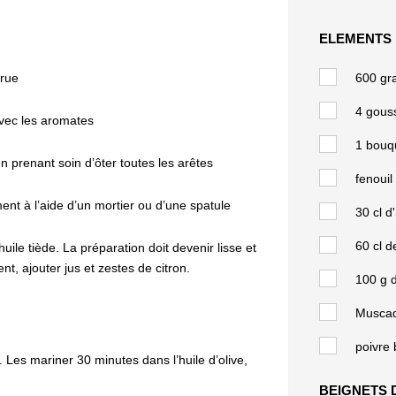
ELEMENTS 
orue
600 gr
4 gouss
vec les aromates
1 bouq
n prenant soin d’ôter toutes les arêtes
fenouil
ent à l’aide d’un mortier ou d’une spatule
30 cl d'
60 cl d
huile tiède. La préparation doit devenir lisse et
t, ajouter jus et zestes de citron.
100 g d
Muscad
poivre
. Les mariner 30 minutes dans l’huile d’olive,
BEIGNETS 