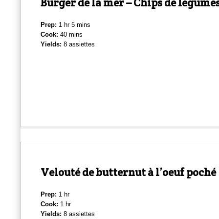
Burger de la mer – Chips de légume
Prep:
1 hr 5 mins
Cook:
40 mins
Yields:
8 assiettes
Velouté de butternut à l’oeuf poché
Prep:
1 hr
Cook:
1 hr
Yields:
8 assiettes