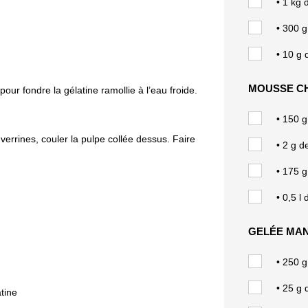
• 1 kg
• 300 
• 10 g 
MOUSSE C
 pour fondre la gélatine ramollie à l’eau froide.
• 150 g 
 verrines, couler la pulpe collée dessus. Faire
• 2 g d
• 175 g
• 0,5 l
GELÉE MA
• 250 
• 25
g 
atine