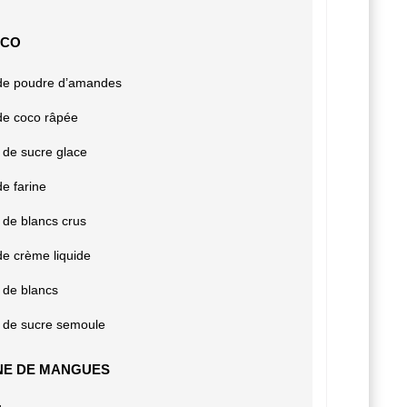
OCO
 de poudre d’amandes
de coco râpée
de sucre glace
de farine
 de blancs crus
de crème liquide
 de blancs
g de sucre semoule
NE DE MANGUES