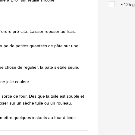
re à 170° sur feuille silicone
• 125 g
ordre pré-cité. Laisser reposer au frais.
soupe de petites quantités de pâte sur une
 chose de régulier, la pâte s’étale seule.
ne jolie couleur.
sortie de four. Dès que la tuile est souple et
sposer sur un sèche tuile ou un rouleau.
emettre quelques instants au four à tiédir.