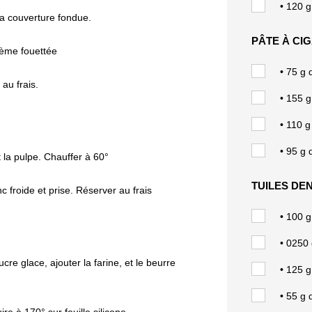
• 120 
la couverture fondue.
PÂTE À CI
rème fouettée
• 75 g 
au frais.
• 155 g
• 110 g
• 95 g 
 la pulpe. Chauffer à 60°
TUILES DE
 froide et prise. Réserver au frais
• 100 g
• 0250
cre glace, ajouter la farine, et le beurre
• 125 g
• 55
g 