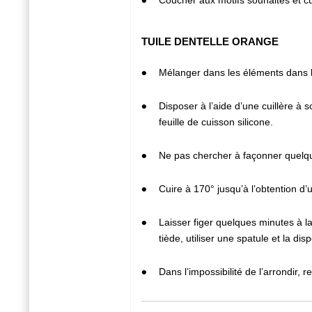
2
Coucher aux motifs souhaités et cui
TUILE DENTELLE ORANGE
1
Mélanger dans les éléments dans l’
2
Disposer à l’aide d’une cuillère à 
feuille de cuisson silicone.
3
Ne pas chercher à façonner quelque
4
Cuire à 170° jusqu’à l’obtention d’u
5
Laisser figer quelques minutes à la 
tiède, utiliser une spatule et la di
6
Dans l’impossibilité de l’arrondir, r