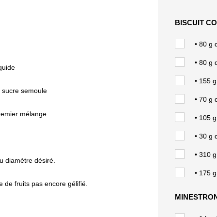
BISCUIT C
• 80 g
• 80 g 
iquide
• 155 g
e sucre semoule
• 70 g 
premier mélange
• 105 g
• 30 g 
• 310 g
au diamètre désiré.
• 175 
 de fruits pas encore gélifié.
MINESTRO