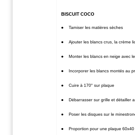
BISCUIT COCO
1
Tamiser les matières sèches
2
Ajouter les blancs crus, la crème l
3
Monter les blancs en neige avec l
4
Incorporer les blancs montés au 
5
Cuire à 170° sur plaque
6
Débarrasser sur grille et détailler 
7
Poser les disques sur le minestrone
8
Proportion pour une plaque 60x40