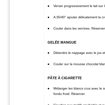
3
Verser progressivement le lait sur 
4
A 35/40° ajouter délicatement la c
5
Couler dans les verrines. Réserver 
GELÉE MANGUE
1
Détendre le nappage avec le jus et
2
Couler sur la mousse chocolat blanc
PÂTE À CIGARETTE
1
Mélanger les blancs crus avec le su
fondu froid. Réserver.