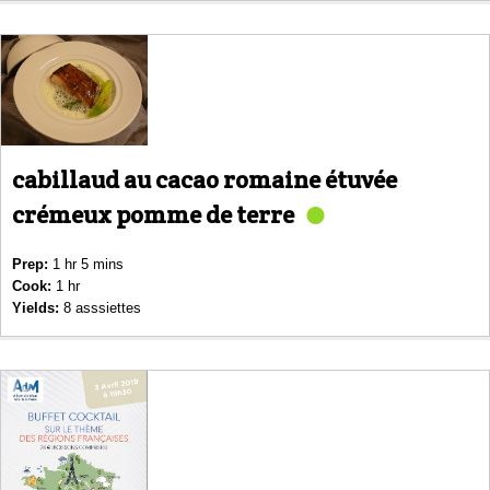
cabillaud au cacao romaine étuvée
crémeux pomme de terre
Prep:
1 hr 5 mins
Cook:
1 hr
Yields:
8 asssiettes