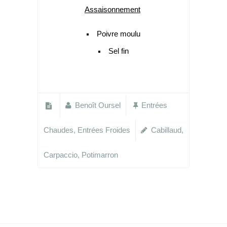
Assaisonnement
Poivre moulu
Sel fin
Benoît Oursel
Entrées
Chaudes
,
Entrées Froides
Cabillaud
,
Carpaccio
,
Potimarron